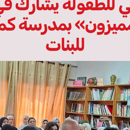
 للطفولة يشارك في
يزون» بمدرسة كمال 
للبنات