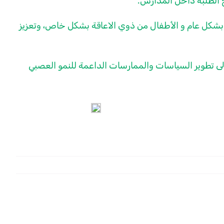
ج الطلبة داخل المدارس.
بشكل عام و الأطفال من ذوي الاعاقة بشكل خاص، وتعزيز
شر والتوعية لمشروع NeuroDev، المنفذ ضمن برنامج Erasmus+، والذي يهدف إلى تطوير السياسات والممارسات الداعمة للنمو العصبي