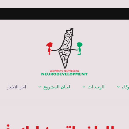
يون
كاء
الوحدات
لجان المشروع
اخر الاخبار