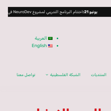
يو 21:
اختتام البرنامج التدريبي لمشروع NeuroDev في فرنسا
|
ي
العربية
English
المنتديات
الشبكة الفلسطينية
تواصل معنا