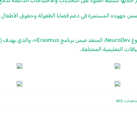
م خلالها تسليط الضوء على التحديات والاحتياجات الداعمة لدم
 ضمن جهوده المستمرة في دعم قضايا الطفولة وحقوق الأطفال 
وتندرج هذه المشاركة في إطار أنشطة الن
ياقات التعليمية المختلفة.
هدات: 403