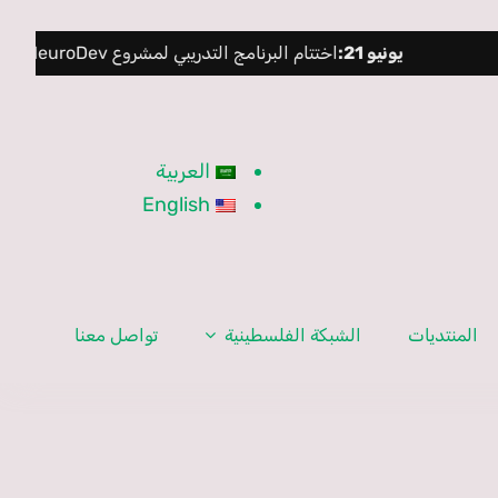
يونيو 21:
اختتام البرنامج التدريبي لمشروع NeuroDev في فرنسا
العربية
English
المنتديات
الشبكة الفلسطينية
تواصل معنا